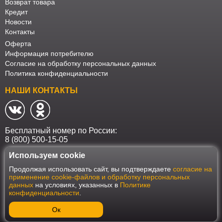
Возврат товара
Кредит
Новости
Контакты
Оферта
Информация потребителю
Согласие на обработку персональных данных
Политика конфиденциальности
НАШИ КОНТАКТЫ
Бесплатный номер по России:
8 (800) 500-15-05
Используем cookie
Наш интернет-магазин работает в соответствии с требованиями
Продолжая использовать сайт, вы подтверждаете
согласие на
Федерального закона от 27 июля 2006 года №152-ФЗ "О персональных
применение cookie-файлов и обработку персональных
данных". Оформить заказ на сайте Мебеласка возможно только при
данных
на условиях, указанных в
Политике
наличии согласия на обработку Ваших персональных данных. Для
конфиденциальности
.
улучшения работы сайта и его взаимодействия с пользователями мы
используем файлы cookie. Продолжая пользоваться сайтом, вы
соглашаетесь с использованием cookie.
Ок