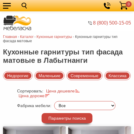
0
Кухонные
Корзина
гарнитуры
Мебель
8 (800) 500-15-05
для
Мебель
Главная
-
Каталог
-
Кухонные гарнитуры
-
Кухонные гарнитуры тип
кухни
для
Кровати
фасада матовые
спальни
Шкафы
Кухонные гарнитуры тип фасада
матовые в Лабытнанги
Диваны
Мягкая
Недорогие
Маленькие
Современные
Классика
мебель
Детская
Сортировать:
Цена дешевле
мебель
Мебель
Цена дороже
в
Мебель
Фабрика мебели:
гостиную
для
Столы
Параметры поиска
прихожей
Комоды