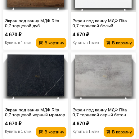
Офисная
мебель
Столы
Экран под ванну МДФ Rita
Экран под ванну МДФ Rita
под
Мебель
0,7 торцевой дуб
0,7 торцевой белый
компьютер
для
Мебель
4 670 ₽
4 670 ₽
В корзину
В корзину
Купить в 1 клик
Купить в 1 клик
ванной
трансформер
Матрасы
Кресла-
мешки
Мебель
из
Садовая
ротанга
мебель
Косметологическое
оборудование
Экран под ванну МДФ Rita
Экран под ванну МДФ Rita
0,7 торцевой черный мрамор
0,7 торцевой серый бетон
4 670 ₽
4 670 ₽
В корзину
В корзину
Купить в 1 клик
Купить в 1 клик