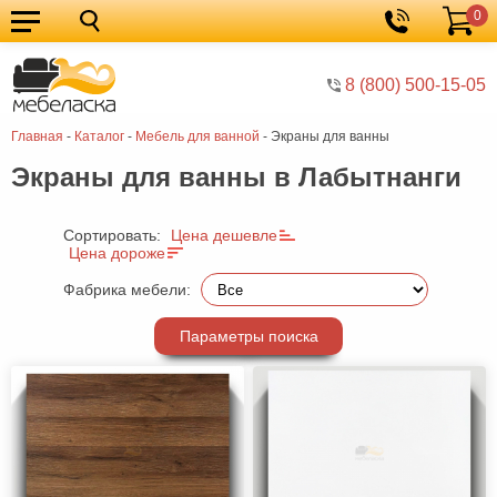
0
Кухонные
Корзина
гарнитуры
Мебель
8 (800) 500-15-05
для
Мебель
Главная
-
Каталог
-
Мебель для ванной
-
Экраны для ванны
кухни
для
Кровати
Экраны для ванны в Лабытнанги
спальни
Шкафы
Диваны
Сортировать:
Цена дешевле
Цена дороже
Мягкая
Фабрика мебели:
мебель
Детская
Параметры поиска
мебель
Мебель
в
Мебель
гостиную
для
Столы
прихожей
Комоды