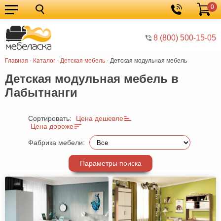
0
Кухонные
Корзина
гарнитуры
Мебель
8 (800) 500-15-05
для
Мебель
Главная
-
Каталог
-
Детская мебель
-
Детская модульная мебель
кухни
для
Кровати
Детская модульная мебель в
спальни
Шкафы
Лабытнанги
Диваны
Мягкая
Сортировать:
Цена дешевле
Цена дороже
мебель
Детская
Фабрика мебели:
мебель
Мебель
Параметры поиска
в
Мебель
гостиную
для
Столы
прихожей
Комоды