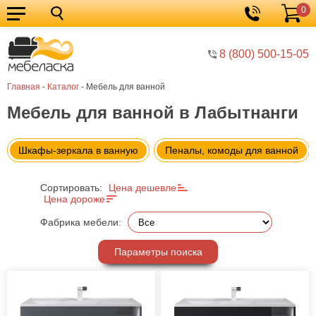
0
Кухонные
Корзина
гарнитуры
Мебель
8 (800) 500-15-05
для
Мебель
Главная
-
Каталог
-
Мебель для ванной
кухни
для
Кровати
Мебель для ванной в Лабытнанги
спальни
Шкафы
Диваны
Шкафы-зеркала в ванную
Пеналы, комоды для ванной
Мягкая
Сортировать:
Цена дешевле
мебель
Детская
Цена дороже
мебель
Мебель
Фабрика мебели:
в
Мебель
Параметры поиска
гостиную
для
Столы
прихожей
Комоды