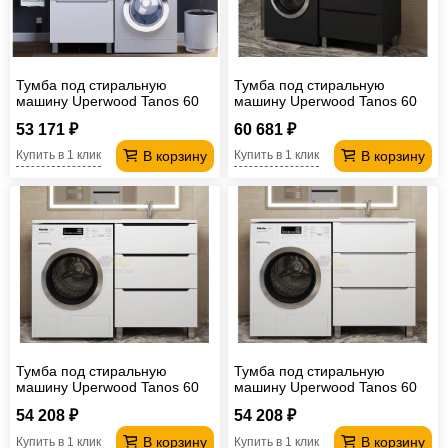
Тумба под стиральную
Тумба под стиральную
машину Uperwood Tanos 60
машину Uperwood Tanos 60
см, напольная, 2 ящика,
см, напольная, 3 ящика,
53 171 ₽
60 681 ₽
белая
черная
В корзину
В корзину
Купить в 1 клик
Купить в 1 клик
Тумба под стиральную
Тумба под стиральную
машину Uperwood Tanos 60
машину Uperwood Tanos 60
см, напольная, 3 ящика,
см, напольная, 3 ящика,
54 208 ₽
54 208 ₽
белая/графит
белая
В корзину
В корзину
Купить в 1 клик
Купить в 1 клик