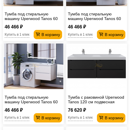
Тумба под стиральную
Тумба под стиральную
машину Uperwood Tanos 60
машину Uperwood Tanos 60
см подвесная правая белый/
см подвесная левая белый
46 466 ₽
46 466 ₽
графит
В корзину
В корзину
Купить в 1 клик
Купить в 1 клик
Тумба под стиральную
Тумба с раковиной Uperwood
машину Uperwood Tanos 60
Tanos 120 см подвесная
см подвесная правая белый
двойная черная
46 466 ₽
76 620 ₽
В корзину
В корзину
Купить в 1 клик
Купить в 1 клик