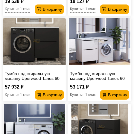
19 538 ₽
18 127 ₽
В корзину
В корзину
Купить в 1 клик
Купить в 1 клик
Тумба под стиральную
Тумба под стиральную
машину Uperwood Tanos 60
машину Uperwood Tanos 60
см, напольная, 2 ящика,
см, напольная, 2 ящика,
57 932 ₽
53 171 ₽
черная
белая/графит
В корзину
В корзину
Купить в 1 клик
Купить в 1 клик