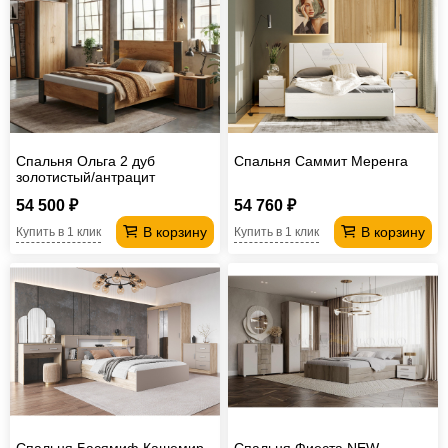
Спальня Ольга 2 дуб
Спальня Саммит Меренга
золотистый/антрацит
54 500 ₽
54 760 ₽
В корзину
В корзину
Купить в 1 клик
Купить в 1 клик
Спальня Басямиф Кашемир,
Спальня Фиеста NEW