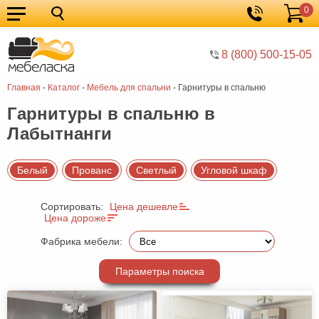
0
Кухонные
Корзина
гарнитуры
Мебель
8 (800) 500-15-05
для
Мебель
Главная
-
Каталог
-
Мебель для спальни
-
Гарнитуры в спальню
кухни
для
Кровати
Гарнитуры в спальню в
спальни
Шкафы
Лабытнанги
Диваны
Мягкая
Белый
Прованс
Светлый
Угловой шкаф
мебель
Детская
Сортировать:
Цена дешевле
Цена дороже
мебель
Мебель
Фабрика мебели:
в
Мебель
гостиную
для
Столы
Параметры поиска
прихожей
Комоды