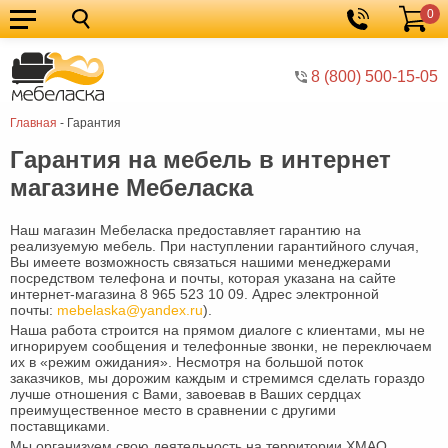
0
Кухонные
Корзина
гарнитуры
Мебель
8 (800) 500-15-05
для
Мебель
Главная
-
Гарантия
кухни
для
Кровати
Гарантия на мебель в интернет
спальни
Шкафы
магазине Мебеласка
Диваны
Наш магазин Мебеласка предоставляет гарантию на
Мягкая
реализуемую мебель. При наступлении гарантийного случая,
Вы имеете возможность связаться нашими менеджерами
мебель
Детская
посредством телефона и почты, которая указана на сайте
интернет-магазина 8 965 523 10 09. Адрес электронной
мебель
Мебель
почты:
mebelaska@yandex.ru
).
Наша работа строится на прямом диалоге с клиентами, мы не
в
Мебель
игнорируем сообщения и телефонные звонки, не переключаем
их в «режим ожидания». Несмотря на большой поток
заказчиков, мы дорожим каждым и стремимся сделать гораздо
гостиную
для
Столы
лучше отношения с Вами, завоевав в Ваших сердцах
преимущественное место в сравнении с другими
прихожей
Комоды
поставщиками.
Мы организуем свою деятельность на территории ХМАО,