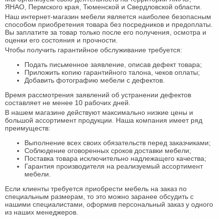
Офисная
ЯНАО, Пермского края, Тюменской и Свердловской области.
Наш интернет-магазин мебели является наиболее безопасным
мебель
Столы
способом приобретения товара без посредников и предоплаты.
Вы заплатите за товар только после его получения, осмотра и
под
Мебель
оценки его состояния и прочности.
Чтобы получить гарантийное обслуживание требуется:
компьютер
для
Мебель
Подать письменное заявление, описав дефект товара;
ванной
трансформер
Матрасы
Приложить копию гарантийного талона, чеков оплаты;
Добавить фотографию мебели с дефектов.
Кресла-
Время рассмотрения заявлений об устранении дефектов
составляет не менее 10 рабочих дней.
мешки
Мебель
В нашем магазине действуют максимально низкие цены и
большой ассортимент продукции. Наша компания имеет ряд
из
Садовая
преимуществ:
ротанга
мебель
Косметологическое
Выполнение всех своих обязательств перед заказчиками;
Соблюдение оговоренных сроков доставки мебели;
Поставка товара исключительно надлежащего качества;
оборудование
Гарантия производителя на реализуемый ассортимент
мебели.
Если клиенты требуется приобрести мебель на заказ по
специальным размерам, то это можно заранее обсудить с
нашими специалистами, оформив персональный заказ у одного
из наших менеджеров.