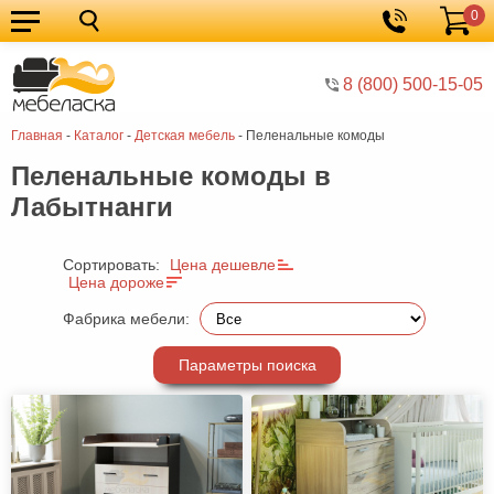
0
Кухонные
Корзина
гарнитуры
Мебель
8 (800) 500-15-05
для
Мебель
Главная
-
Каталог
-
Детская мебель
-
Пеленальные комоды
кухни
для
Кровати
Пеленальные комоды в
спальни
Шкафы
Лабытнанги
Диваны
Мягкая
Сортировать:
Цена дешевле
Цена дороже
мебель
Детская
Фабрика мебели:
мебель
Мебель
Параметры поиска
в
Мебель
гостиную
для
Столы
прихожей
Комоды