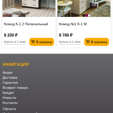
Офисная
мебель
Столы
под
Мебель
Комод К-1.2 Пеленальный
Комод №1 К-1 М
компьютер
для
Мебель
8 200 ₽
8 780 ₽
ванной
трансформер
Матрасы
В корзину
В корзину
Купить в 1 клик
Купить в 1 клик
Кресла-
мешки
Мебель
НАВИГАЦИЯ
из
Садовая
Акции
ротанга
мебель
Косметологическое
Доставка
Гарантия
оборудование
Возврат товара
Кредит
Новости
Контакты
Оферта