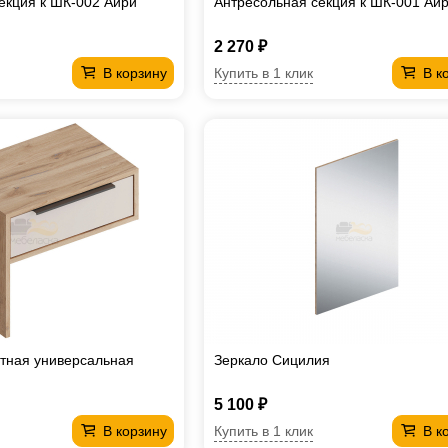
екция к ШК-002 Айри
Антресольная секция к ШК-001 Ай
2 270 ₽
Купить в 1 клик
В корзину
В к
тная универсальная
Зеркало Сицилия
5 100 ₽
Купить в 1 клик
В корзину
В к