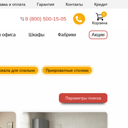
авка и оплата
Гарантия
Контакты
Кредит
0
8 (800) 500-15-05
Корзина
я офиса
Шкафы
Фабрики
Акции
ркала для спальни
Прикроватные столики
Параметры поиска