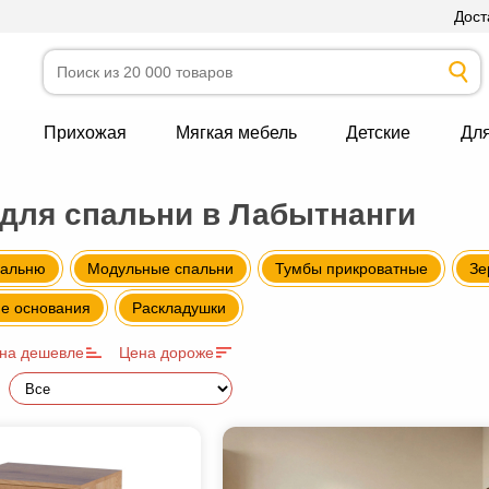
Дост
Прихожая
Мягкая мебель
Детские
Дл
для спальни в Лабытнанги
пальню
Модульные спальни
Тумбы прикроватные
Зе
е основания
Раскладушки
на дешевле
Цена дороже