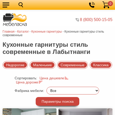
0
Кухонные
Корзина
гарнитуры
Мебель
8 (800) 500-15-05
для
Мебель
Главная
-
Каталог
-
Кухонные гарнитуры
-
Кухонные гарнитуры стиль
кухни
для
Кровати
современные
спальни
Шкафы
Кухонные гарнитуры стиль
современные в Лабытнанги
Диваны
Мягкая
Недорогие
Маленькие
Современные
Классика
мебель
Детская
Сортировать:
Цена дешевле
мебель
Мебель
Цена дороже
в
Мебель
Фабрика мебели:
гостиную
для
Столы
Параметры поиска
прихожей
Комоды