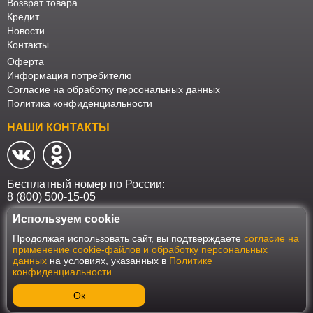
Возврат товара
Кредит
Новости
Контакты
Оферта
Информация потребителю
Согласие на обработку персональных данных
Политика конфиденциальности
НАШИ КОНТАКТЫ
Бесплатный номер по России:
8 (800) 500-15-05
Используем cookie
Наш интернет-магазин работает в соответствии с требованиями
Продолжая использовать сайт, вы подтверждаете
согласие на
Федерального закона от 27 июля 2006 года №152-ФЗ "О персональных
применение cookie-файлов и обработку персональных
данных". Оформить заказ на сайте Мебеласка возможно только при
данных
на условиях, указанных в
Политике
наличии согласия на обработку Ваших персональных данных. Для
конфиденциальности
.
улучшения работы сайта и его взаимодействия с пользователями мы
используем файлы cookie. Продолжая пользоваться сайтом, вы
соглашаетесь с использованием cookie.
Ок