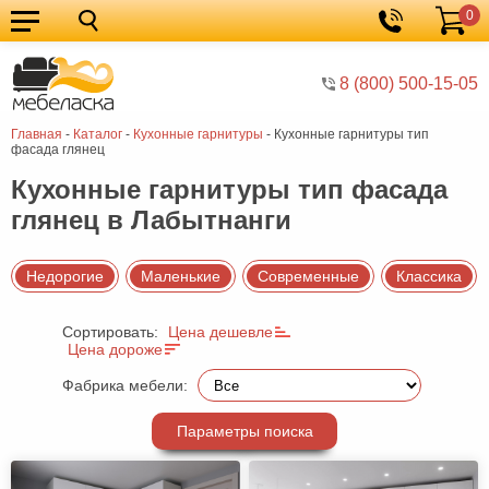
0
Кухонные
Корзина
гарнитуры
Мебель
8 (800) 500-15-05
для
Мебель
Главная
-
Каталог
-
Кухонные гарнитуры
-
Кухонные гарнитуры тип
кухни
для
Кровати
фасада глянец
спальни
Шкафы
Кухонные гарнитуры тип фасада
глянец в Лабытнанги
Диваны
Мягкая
Недорогие
Маленькие
Современные
Классика
мебель
Детская
Сортировать:
Цена дешевле
мебель
Мебель
Цена дороже
в
Мебель
Фабрика мебели:
гостиную
для
Столы
Параметры поиска
прихожей
Комоды