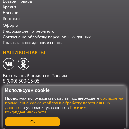
Возврат товара
Кредит
Новости
Контакты
Оферта
Информация потребителю
Согласие на обработку персональных данных
Политика конфиденциальности
НАШИ КОНТАКТЫ
Бесплатный номер по России:
8 (800) 500-15-05
Используем cookie
Наш интернет-магазин работает в соответствии с требованиями
Продолжая использовать сайт, вы подтверждаете
согласие на
Федерального закона от 27 июля 2006 года №152-ФЗ "О персональных
применение cookie-файлов и обработку персональных
данных". Оформить заказ на сайте Мебеласка возможно только при
данных
на условиях, указанных в
Политике
наличии согласия на обработку Ваших персональных данных. Для
конфиденциальности
.
улучшения работы сайта и его взаимодействия с пользователями мы
используем файлы cookie. Продолжая пользоваться сайтом, вы
соглашаетесь с использованием cookie.
Ок