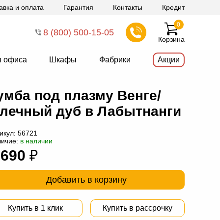
авка и оплата
Гарантия
Контакты
Кредит
0
8 (800) 500-15-05
Корзина
я офиса
Шкафы
Фабрики
Акции
умба под плазму Венге/
лечный дуб в Лабытнанги
икул:
56721
личие:
в наличии
 690
₽
Добавить в корзину
Купить в 1 клик
Купить в рассрочку