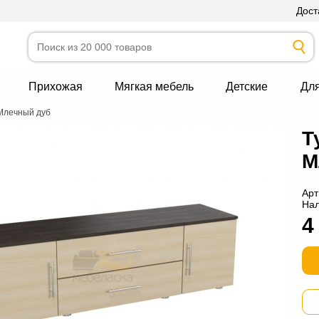
Дост
Прихожая
Мягкая мебель
Детские
Дл
/Млечный дуб
Т
М
Арт
На
4