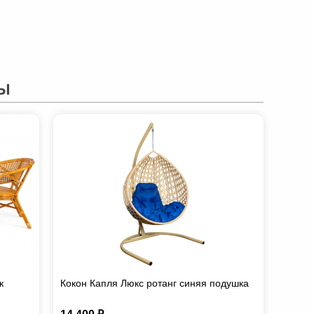
Ы
к
Кокон Капля Люкс ротанг синяя подушка