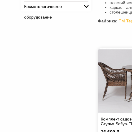
плоский ис
Косметологическое
каркас - а
столешница
оборудование
Фабрика:
ТМ Те
Комплект садов
Стулья Safiya-