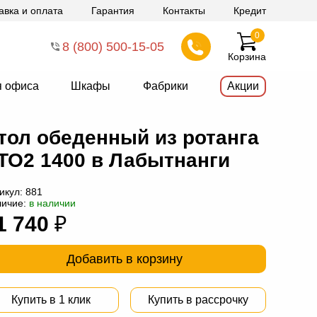
авка и оплата
Гарантия
Контакты
Кредит
0
8 (800) 500-15-05
Корзина
я офиса
Шкафы
Фабрики
Акции
тол обеденный из ротанга
ТО2 1400 в Лабытнанги
икул:
881
личие:
в наличии
1 740
₽
Добавить в корзину
Купить в 1 клик
Купить в рассрочку