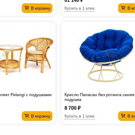
61 140 ₽
Купить в 1 клик
В корзину
В к
лект Pelangi с подушками
Кресло Папасан без ротанга синяя
подушка
8 700 ₽
Купить в 1 клик
В корзину
В к