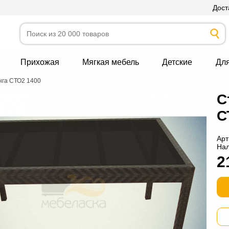
Дост
Прихожая
Мягкая мебель
Детские
Дл
нга СТО2 1400
С
С
Арт
На
2