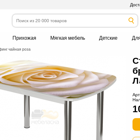
Дост
Прихожая
Мягкая мебель
Детские
Дл
финг чайная роза
С
б
Л
Арт
На
1