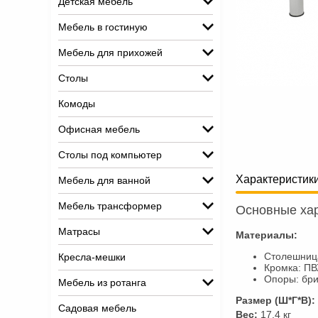
Детская мебель
Мебель в гостиную
Мебель для прихожей
Столы
Комоды
Офисная мебель
Столы под компьютер
Характеристик
Мебель для ванной
Мебель трансформер
Основные хар
Матрасы
Материалы:
Столешница
Кресла-мешки
Кромка: П
Опоры: бр
Мебель из ротанга
Размер (Ш*Г*В):
Садовая мебель
Вес:
17.4 кг