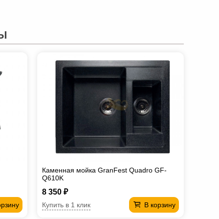
Ы
Каменная мойка GranFest Quadro GF-
Q610K
8 350 ₽
Купить в 1 клик
орзину
В корзину