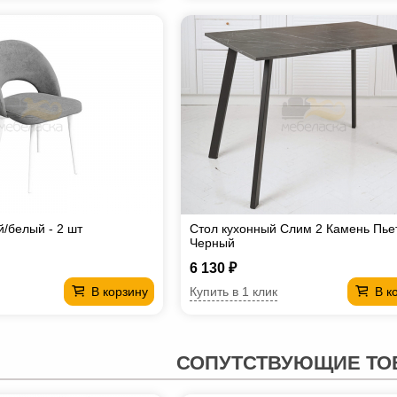
й/белый - 2 шт
Стол кухонный Слим 2 Камень Пье
Черный
6 130 ₽
Купить в 1 клик
В корзину
В к
СОПУТСТВУЮЩИЕ ТО