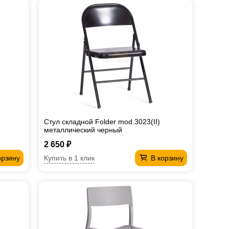
Стул складной Folder mod.3023(II)
металлический черный
2 650 ₽
Купить в 1 клик
орзину
В корзину