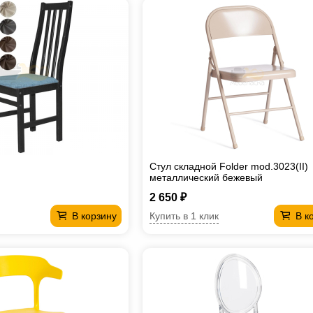
Стул складной Folder mod.3023(II)
металлический бежевый
2 650 ₽
Купить в 1 клик
В корзину
В к