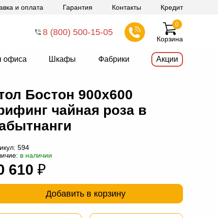
авка и оплата
Гарантия
Контакты
Кредит
0
8 (800) 500-15-05
Корзина
я офиса
Шкафы
Фабрики
Акции
тол Бостон 900х600
рифинг чайная роза в
абытнанги
икул:
594
личие:
в наличии
0 610
₽
Добавить в корзину