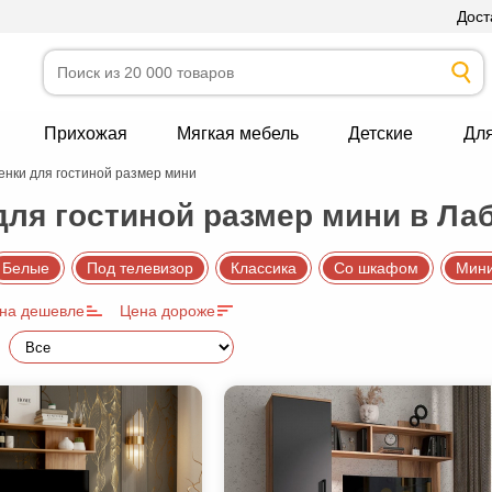
Дост
Прихожая
Мягкая мебель
Детские
Дл
енки для гостиной размер мини
для гостиной размер мини в Ла
Белые
Под телевизор
Классика
Со шкафом
Мин
на дешевле
Цена дороже