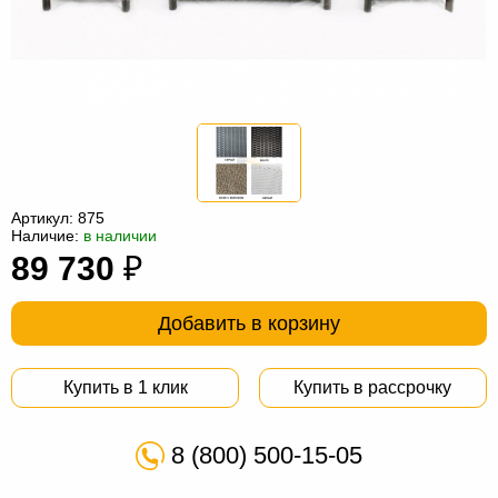
Офисная
мебель
Столы
под
Мебель
компьютер
для
Мебель
ванной
трансформер
Матрасы
Кресла-
Артикул:
875
Наличие:
в наличии
мешки
Мебель
89 730
₽
из
Садовая
Добавить в корзину
ротанга
мебель
Косметологическое
оборудование
Купить в 1 клик
Купить в рассрочку
8 (800) 500-15-05