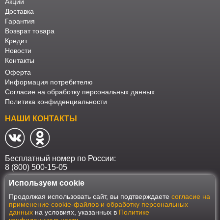
Акции
Доставка
Гарантия
Возврат товара
Кредит
Новости
Контакты
Оферта
Информация потребителю
Согласие на обработку персональных данных
Политика конфиденциальности
НАШИ КОНТАКТЫ
Бесплатный номер по России:
8 (800) 500-15-05
Используем cookie
Наш интернет-магазин работает в соответствии с требованиями
Продолжая использовать сайт, вы подтверждаете
согласие на
Федерального закона от 27 июля 2006 года №152-ФЗ "О персональных
применение cookie-файлов и обработку персональных
данных". Оформить заказ на сайте Мебеласка возможно только при
данных
на условиях, указанных в
Политике
наличии согласия на обработку Ваших персональных данных. Для