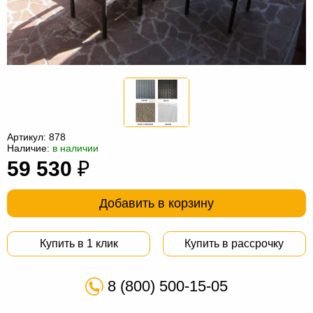
Офисная
мебель
Столы
под
Мебель
компьютер
для
Мебель
ванной
трансформер
Матрасы
Кресла-
Артикул:
878
Наличие:
в наличии
мешки
Мебель
59 530
₽
из
Садовая
Добавить в корзину
ротанга
мебель
Косметологическое
оборудование
Купить в 1 клик
Купить в рассрочку
8 (800) 500-15-05