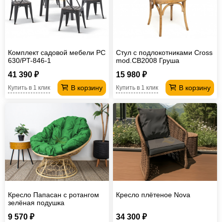
Комплект садовой мебели PC
Стул с подлокотниками Cross
630/PT-846-1
mod.CB2008 Груша
41 390 ₽
15 980 ₽
В корзину
В корзину
Купить в 1 клик
Купить в 1 клик
Кресло Папасан с ротангом
Кресло плётеное Nova
зелёная подушка
9 570 ₽
34 300 ₽