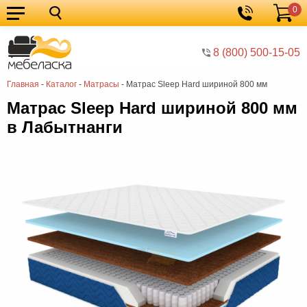
0
Кухонные
Корзина
гарнитуры
Мебель
8 (800) 500-15-05
для
Мебель
Главная
-
Каталог
-
Матрасы
-
Матрас Sleep Hard шириной 800 мм
кухни
для
Кровати
Матрас Sleep Hard шириной 800 мм
спальни
Шкафы
в Лабытнанги
Диваны
Мягкая
мебель
Детская
мебель
Мебель
в
Мебель
гостиную
для
Столы
прихожей
Комоды