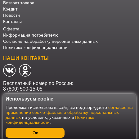
Возврат товара
Кредит
Новости
Контакты
Оферта
Информация потребителю
Согласие на обработку персональных данных
Политика конфиденциальности
НАШИ КОНТАКТЫ
Бесплатный номер по России:
8 (800) 500-15-05
Используем cookie
Наш интернет-магазин работает в соответствии с требованиями
Продолжая использовать сайт, вы подтверждаете
согласие на
Федерального закона от 27 июля 2006 года №152-ФЗ "О персональных
применение cookie-файлов и обработку персональных
данных". Оформить заказ на сайте Мебеласка возможно только при
данных
на условиях, указанных в
Политике
наличии согласия на обработку Ваших персональных данных. Для
конфиденциальности
.
улучшения работы сайта и его взаимодействия с пользователями мы
используем файлы cookie. Продолжая пользоваться сайтом, вы
соглашаетесь с использованием cookie.
Ок