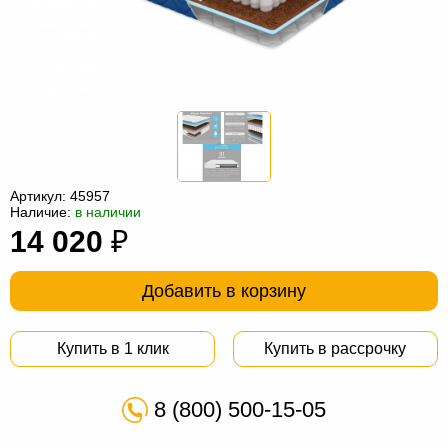
Офисная
мебель
Столы
под
Мебель
компьютер
для
Мебель
ванной
трансформер
Матрасы
Кресла-
Артикул:
45957
Наличие:
в наличии
мешки
Мебель
14 020
₽
из
Садовая
Добавить в корзину
ротанга
мебель
Косметологическое
оборудование
Купить в 1 клик
Купить в рассрочку
8 (800) 500-15-05