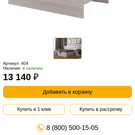
Офисная
мебель
Столы
под
Мебель
компьютер
для
Мебель
ванной
трансформер
Матрасы
Кресла-
Артикул:
404
мешки
Мебель
Наличие:
в наличии
13 140
₽
из
Садовая
ротанга
мебель
Косметологическое
Добавить в корзину
оборудование
Купить в 1 клик
Купить в рассрочку
8 (800) 500-15-05