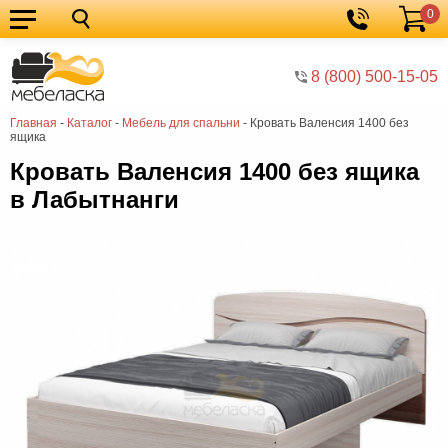
0
Кухонные
Корзина
гарнитуры
Мебель
8 (800) 500-15-05
для
Мебель
Главная
-
Каталог
-
Мебель для спальни
-
Кровать Валенсия 1400 без
кухни
для
Кровати
ящика
спальни
Шкафы
Кровать Валенсия 1400 без ящика
в Лабытнанги
Диваны
Мягкая
мебель
Детская
мебель
Мебель
в
Мебель
гостиную
для
Столы
прихожей
Комоды