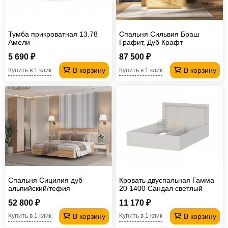
Тумба прикроватная 13.78
Спальня Сильвия Браш
Амели
Графит, Дуб Крафт
5 690 ₽
87 500 ₽
В корзину
В корзину
Купить в 1 клик
Купить в 1 клик
Спальня Сицилия дуб
Кровать двуспальная Гамма
альпийский/тефия
20 1400 Сандал светлый
Серия №4
52 800 ₽
11 170 ₽
В корзину
В корзину
Купить в 1 клик
Купить в 1 клик