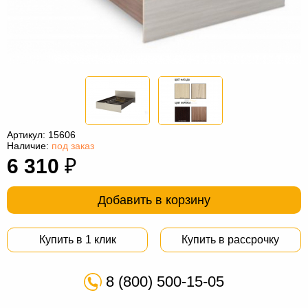
Офисная
мебель
Столы
под
Мебель
компьютер
для
Мебель
ванной
трансформер
Матрасы
Кресла-
Артикул:
15606
Наличие:
под заказ
мешки
Мебель
6 310
₽
из
Садовая
Добавить в корзину
ротанга
мебель
Косметологическое
оборудование
Купить в 1 клик
Купить в рассрочку
8 (800) 500-15-05