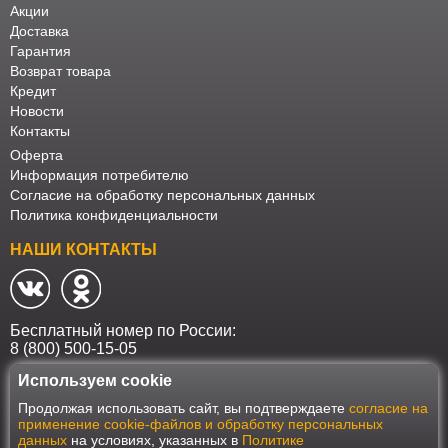
Акции
Доставка
Гарантия
Возврат товара
Кредит
Новости
Контакты
Оферта
Информация потребителю
Согласие на обработку персональных данных
Политика конфиденциальности
НАШИ КОНТАКТЫ
Бесплатный номер по России:
8 (800) 500-15-05
Используем cookie
Наш интернет-магазин работает в соответствии с требованиями
Продолжая использовать сайт, вы подтверждаете
согласие на
Федерального закона от 27 июля 2006 года №152-ФЗ "О персональных
применение cookie-файлов и обработку персональных
данных". Оформить заказ на сайте Мебеласка возможно только при
данных
на условиях, указанных в
Политике
наличии согласия на обработку Ваших персональных данных. Для