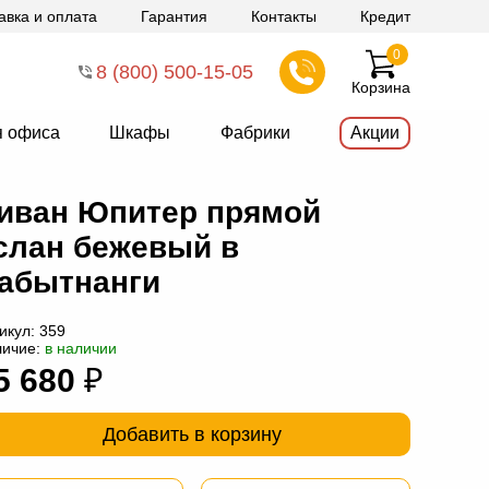
авка и оплата
Гарантия
Контакты
Кредит
0
8 (800) 500-15-05
Корзина
я офиса
Шкафы
Фабрики
Акции
иван Юпитер прямой
слан бежевый в
абытнанги
икул:
359
личие:
в наличии
5 680
₽
Добавить в корзину