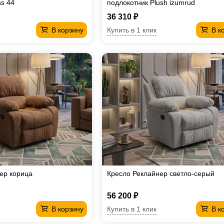
ss 44
подлокотник Plush izumrud
36 310 ₽
Купить в 1 клик
В корзину
В к
ер корица
Кресло Реклайнер светло-серый
56 200 ₽
Купить в 1 клик
В корзину
В к