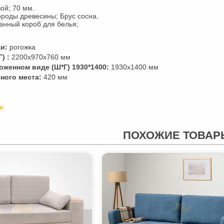
ой; 70 мм.
роды древесины; Брус сосна.
нный короб для белья;
и:
рогожка
) :
2200х970х760 мм
оженном виде (Ш*Г) 1930*1400:
1930х1400 мм
ного места:
420 мм
и
ПОХОЖИЕ ТОВАР