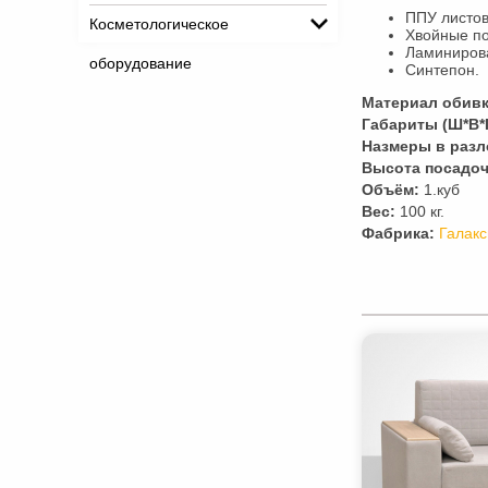
ППУ листов
Косметологическое
Хвойные по
Ламинирова
оборудование
Синтепон.
Материал обивк
Габариты (Ш*В*Г
Hазмеры в разл
Высота посадоч
Объём:
1.куб
Вес:
100 кг.
Фабрика:
Галакс