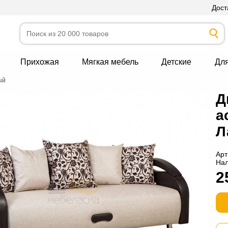
Дост
Прихожая
Мягкая мебель
Детские
Дл
ый
Д
а
Л
Арт
На
2