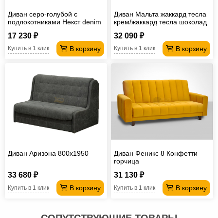
Диван серо-голубой с
Диван Мальта жаккард тесла
подлокотниками Некст denim
крем/жаккард тесла шоколад
17 230 ₽
32 090 ₽
В корзину
В корзину
Купить в 1 клик
Купить в 1 клик
Диван Аризона 800х1950
Диван Феникс 8 Конфетти
горчица
33 680 ₽
31 130 ₽
В корзину
В корзину
Купить в 1 клик
Купить в 1 клик
СОПУТСТВУЮЩИЕ ТОВАРЫ