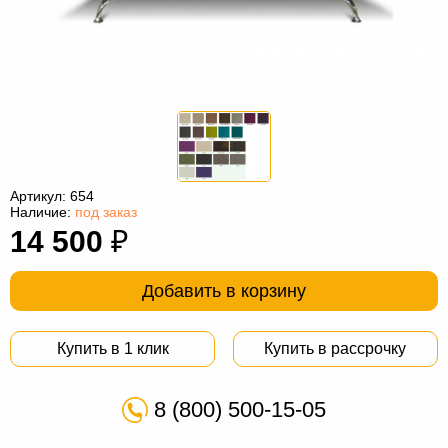
Офисная
мебель
Столы
под
Мебель
компьютер
для
Мебель
ванной
трансформер
Матрасы
Кресла-
Артикул:
654
Наличие:
под заказ
мешки
Мебель
14 500
₽
из
Садовая
Добавить в корзину
ротанга
мебель
Косметологическое
оборудование
Купить в 1 клик
Купить в рассрочку
8 (800) 500-15-05