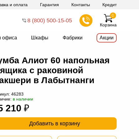
авка и оплата
Гарантия
Контакты
Кредит
0
8 (800) 500-15-05
Корзина
я офиса
Шкафы
Фабрики
Акции
умба Алиот 60 напольная
 ящика с раковиной
акшери в Лабытнанги
икул:
46283
личие:
в наличии
5 210
₽
Добавить в корзину