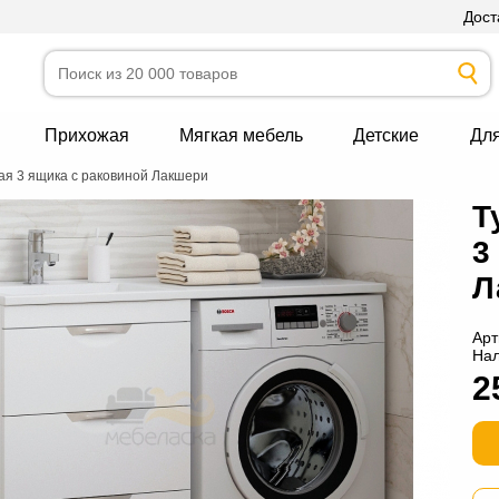
Дост
Прихожая
Мягкая мебель
Детские
Дл
ая 3 ящика с раковиной Лакшери
Т
3
Л
Арт
На
2