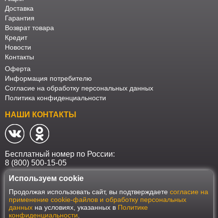
Доставка
Гарантия
Возврат товара
Кредит
Новости
Контакты
Оферта
Информация потребителю
Согласие на обработку персональных данных
Политика конфиденциальности
НАШИ КОНТАКТЫ
Бесплатный номер по России:
8 (800) 500-15-05
Используем cookie
Наш интернет-магазин работает в соответствии с требованиями
Продолжая использовать сайт, вы подтверждаете
согласие на
Федерального закона от 27 июля 2006 года №152-ФЗ "О персональных
применение cookie-файлов и обработку персональных
данных". Оформить заказ на сайте Мебеласка возможно только при
данных
на условиях, указанных в
Политике
наличии согласия на обработку Ваших персональных данных. Для
конфиденциальности
.
улучшения работы сайта и его взаимодействия с пользователями мы