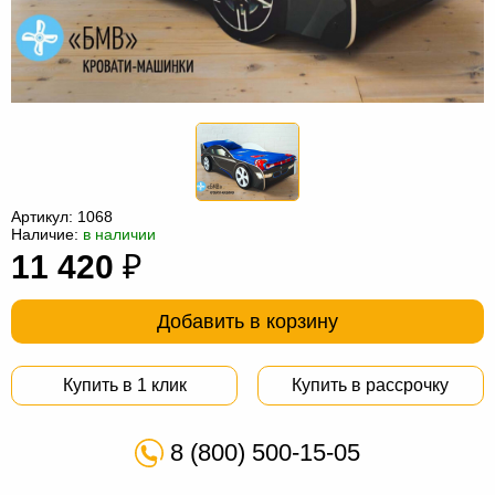
Офисная
мебель
Столы
под
Мебель
компьютер
для
Мебель
ванной
трансформер
Матрасы
Кресла-
Артикул:
1068
Наличие:
в наличии
мешки
Мебель
11 420
₽
из
Садовая
Добавить в корзину
ротанга
мебель
Косметологическое
оборудование
Купить в 1 клик
Купить в рассрочку
8 (800) 500-15-05