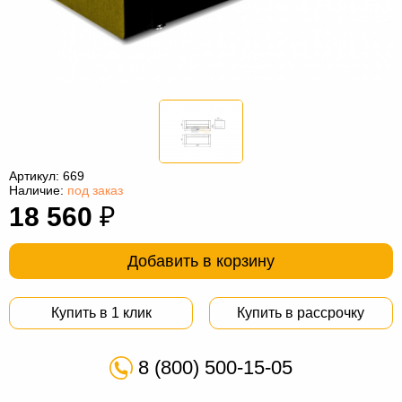
Офисная
мебель
Столы
под
Мебель
компьютер
для
Мебель
ванной
трансформер
Матрасы
Кресла-
Артикул:
669
Наличие:
под заказ
мешки
Мебель
18 560
₽
из
Садовая
Добавить в корзину
ротанга
мебель
Косметологическое
оборудование
Купить в 1 клик
Купить в рассрочку
8 (800) 500-15-05